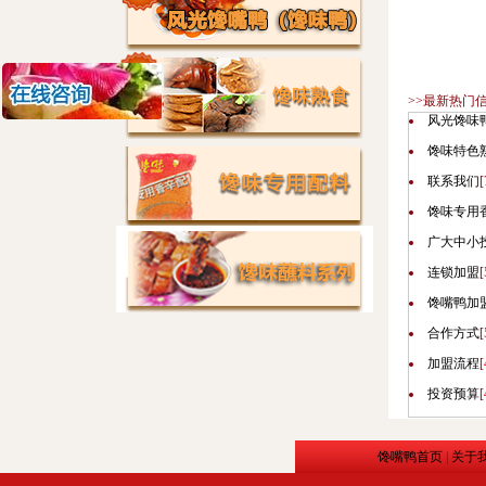
>>最新热门
风光馋味
馋味特色
联系我们
[
馋味专用
广大中小
连锁加盟
[
馋嘴鸭加
合作方式
[
加盟流程
[
投资预算
[
馋嘴鸭首页
|
关于