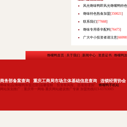
风光馋味鸭即风光馋嘴鸭特
馋味特色熟食加盟
[
350021
]
联系我们
[
77668
]
馋味专用香辛配料
[
76475
]
广大中小投资者请注意
[
66998
馋嘴鸭首页
|
关于我们
|
新闻中心
|
资质证书
|
馋嘴鸭
商务部备案查询
重庆工商局市场主体基础信息查询
连锁经营协会
馋味食品(馋嘴鸭加盟总部)温馨提醒：投资有风险、选项需谨慎!
馋嘴鸭手机站
网站策划推广：重庆帝一网络-重庆网站建设推广专家 加盟热线023-63763005