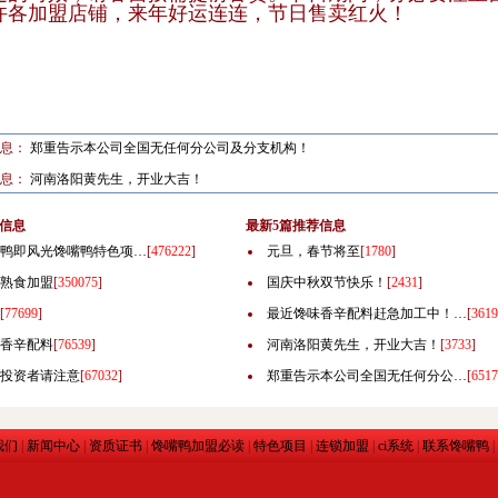
许各加盟店铺，来年好运连连，节日售卖红火！
信息：
郑重告示本公司全国无任何分公司及分支机构！
信息：
河南洛阳黄先生，开业大吉！
信息
最新5篇推荐信息
鸭即风光馋嘴鸭特色项…
[
476222
]
元旦，春节将至
[
1780
]
熟食加盟
[
350075
]
国庆中秋双节快乐！
[
2431
]
[
77699
]
最近馋味香辛配料赶急加工中！…
[
3619
香辛配料
[
76539
]
河南洛阳黄先生，开业大吉！
[
3733
]
投资者请注意
[
67032
]
郑重告示本公司全国无任何分公…
[
6517
我们
|
新闻中心
|
资质证书
|
馋嘴鸭加盟必读
|
特色项目
|
连锁加盟
|
ci系统
|
联系馋嘴鸭
|