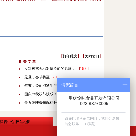
【
打印此文
】【
关闭窗口
】
相 关 文 章
应对极寒天地对物流的的影响，…
[
1605
]
元旦，春节将至
[
1780
]
请您留言
]
年末，公司抓紧生产！
[
1846
]
国庆中秋双节快乐！
[
2431
]
重庆馋味食品开发有限公司
]
最近馋味香辛配料赶急加工中！…
[
3619
]
023-63763005
留言中心
|
网站地图