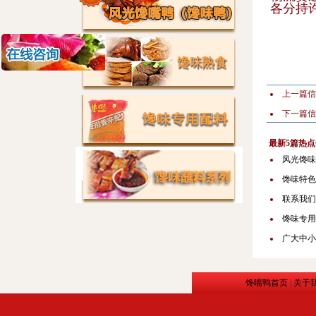
各分持
上一篇
下一篇
最新5篇热点
风光馋味
馋味特色
联系我们
馋味专用
广大中小
馋嘴鸭首页
|
关于