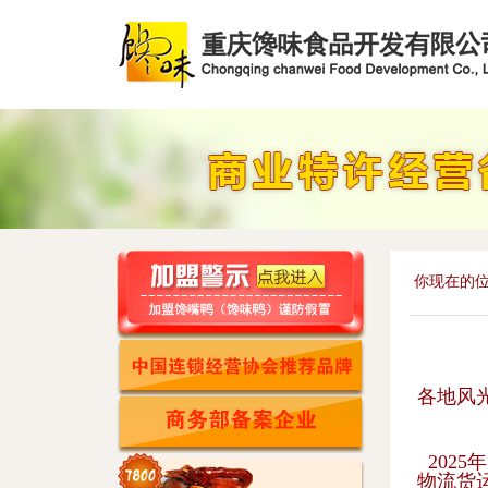
你现在的位
各地风
202
物流货