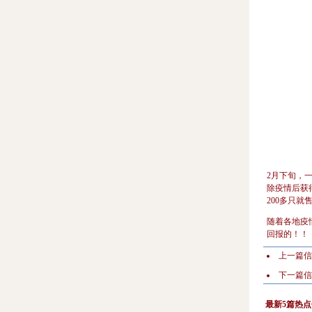
2月下旬，
除疫情后获
200多只
随着各地疫
回报的！！
上一篇
下一篇
最新5篇热点