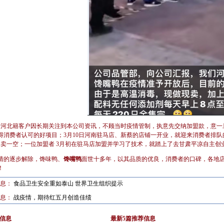
一河北籍客户因长期关注到本公司资讯，不顾当时疫情管制，执意先交纳加盟款，意一
得消费者认可的好项目；3月10日河南驻马店、新蔡的店铺一开业，就迎来消费者排队
就售卖一空；一位加盟者 3月初在驻马店加盟并学习了技术，就踏上了去甘肃平凉自主
情的逐步解除，馋味鸭、
馋嘴鸭
面世十多年，以其品质的优良，消费者的口碑，各地
！
信息：
食品卫生安全重如泰山 世界卫生组织提示
信息：
战疫情，期待红五月创造佳绩
信息
最新5篇推荐信息