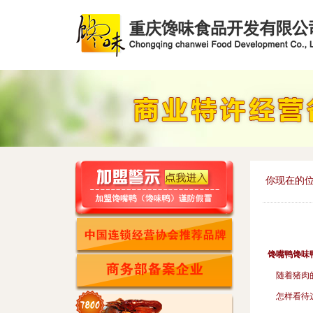
你现在的位
馋嘴鸭馋味
随着猪肉的
怎样看待这