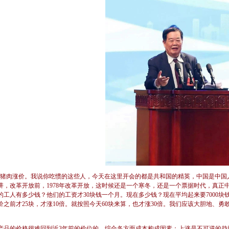
猪肉涨价。我说你吃惯的这些人，今天在这里开会的都是共和国的精英，中国是中国
讲，改革开放前，1978年改革开放，这时候还是一个寒冬，还是一个票据时代，真正
的工人有多少钱？他们的工资才30块钱一个月。现在多少钱？现在平均起来要7000块
价之前才25块，才涨10倍。就按照今天60块来算，也才涨30倍。我们应该大胆地、
品的价格很难回到近3年前的价位的。综合各方面成本构成因素；上涨是不可逆的趋