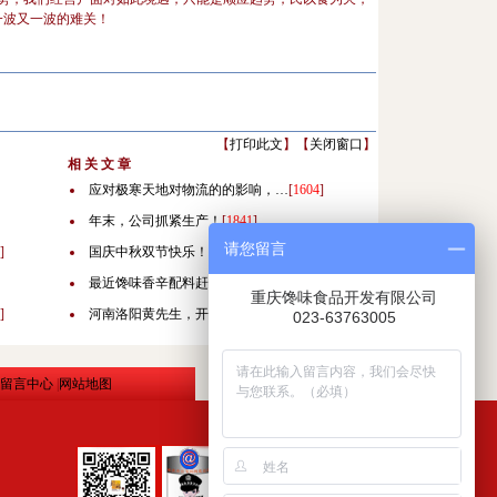
一波又一波的难关！
【
打印此文
】【
关闭窗口
】
相 关 文 章
应对极寒天地对物流的的影响，…
[
1604
]
年末，公司抓紧生产！
[
1841
]
请您留言
]
国庆中秋双节快乐！
[
2430
]
最近馋味香辛配料赶急加工中！…
[
3618
]
重庆馋味食品开发有限公司
]
河南洛阳黄先生，开业大吉！
[
3731
]
023-63763005
留言中心
|
网站地图