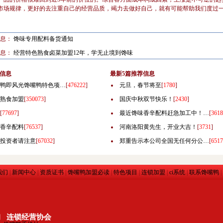
市场规律，更好的去注重自己的经营品质，竭力去做好自己，就有可能帮助我们度过
信息：
馋味专用配料备货通知
信息：
经营特色熟食卤菜加盟12年，学无止境到馋味
信息
最新5篇推荐信息
鸭即风光馋嘴鸭特色项…
[
476222
]
元旦，春节将至
[
1780
]
熟食加盟
[
350073
]
国庆中秋双节快乐！
[
2430
]
[
77697
]
最近馋味香辛配料赶急加工中！…
[
3618
香辛配料
[
76537
]
河南洛阳黄先生，开业大吉！
[
3731
]
投资者请注意
[
67032
]
郑重告示本公司全国无任何分公…
[
6517
我们
|
新闻中心
|
资质证书
|
馋嘴鸭加盟必读
|
特色项目
|
连锁加盟
|
ci系统
|
联系馋嘴鸭
|
询
连锁经营协会