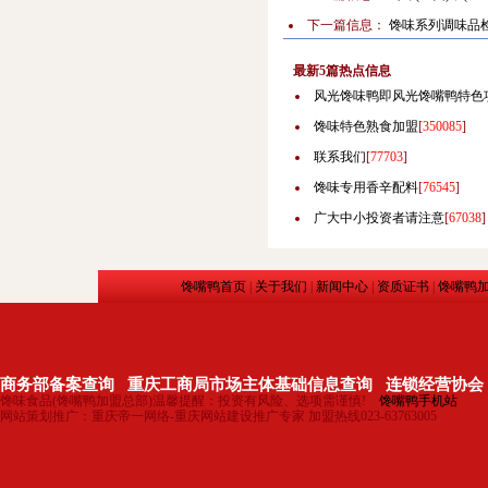
下一篇信息：
馋味系列调味品
最新5篇热点信息
风光馋味鸭即风光馋嘴鸭特色
馋味特色熟食加盟
[
350085
]
联系我们
[
77703
]
馋味专用香辛配料
[
76545
]
广大中小投资者请注意
[
67038
]
馋嘴鸭首页
|
关于我们
|
新闻中心
|
资质证书
|
馋嘴鸭
商务部备案查询
重庆工商局市场主体基础信息查询
连锁经营协会
馋味食品(馋嘴鸭加盟总部)温馨提醒：投资有风险、选项需谨慎!
馋嘴鸭手机站
网站策划推广：重庆帝一网络-重庆网站建设推广专家 加盟热线023-63763005